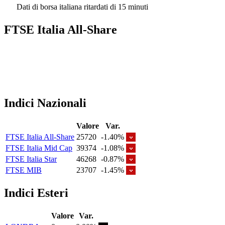
Dati di borsa italiana ritardati di 15 minuti
FTSE Italia All-Share
Indici Nazionali
Valore
Var.
FTSE Italia All-Share
25720
-1.40%
FTSE Italia Mid Cap
39374
-1.08%
FTSE Italia Star
46268
-0.87%
FTSE MIB
23707
-1.45%
Indici Esteri
Valore
Var.