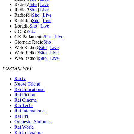
Radio 2
Sito
|
Live
Radio 3
Sito
|
Live
Radiofd4
Sito
|
Live
Radiofd5
Sito
|
Live
Isoradio
Sito
|
Live
CCISS
Sito
GR Parlamento
Sito
|
Live
Giornale Radio
Sito
Web Radio 6
Sito
|
Live
Web Radio 7
Sito
|
Live
Web Radio 8
Sito
|
Live
PORTALI WEB
Rai.tv
Nuovi Talenti
Rai Educational
Rai Fiction
Rai Cinema
Rai Teche
Rai International
Rai Eri
Orchestra Sinfonica
Rai World
Rai Letteratura