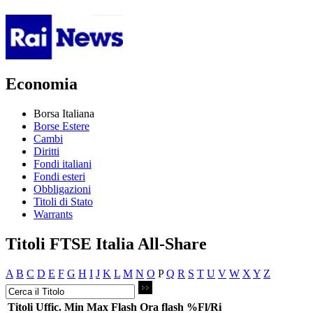
Economia
Borsa Italiana
Borse Estere
Cambi
Diritti
Fondi italiani
Fondi esteri
Obbligazioni
Titoli di Stato
Warrants
Titoli FTSE Italia All-Share
A
B
C
D
E
F
G
H
I
J
K
L
M
N
O
P
Q
R
S
T
U
V
W
X
Y
Z
Titoli
Uffic.
Min
Max
Flash
Ora flash
%Fl/Ri