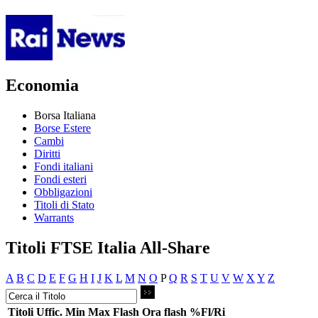
Economia
Borsa Italiana
Borse Estere
Cambi
Diritti
Fondi italiani
Fondi esteri
Obbligazioni
Titoli di Stato
Warrants
Titoli FTSE Italia All-Share
A
B
C
D
E
F
G
H
I
J
K
L
M
N
O
P
Q
R
S
T
U
V
W
X
Y
Z
Titoli
Uffic.
Min
Max
Flash
Ora flash
%Fl/Ri