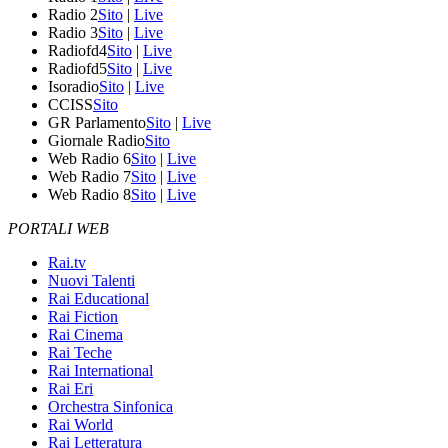
Radio 2
Sito
|
Live
Radio 3
Sito
|
Live
Radiofd4
Sito
|
Live
Radiofd5
Sito
|
Live
Isoradio
Sito
|
Live
CCISS
Sito
GR Parlamento
Sito
|
Live
Giornale Radio
Sito
Web Radio 6
Sito
|
Live
Web Radio 7
Sito
|
Live
Web Radio 8
Sito
|
Live
PORTALI WEB
Rai.tv
Nuovi Talenti
Rai Educational
Rai Fiction
Rai Cinema
Rai Teche
Rai International
Rai Eri
Orchestra Sinfonica
Rai World
Rai Letteratura