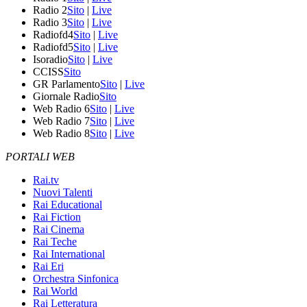
Radio 2
Sito
|
Live
Radio 3
Sito
|
Live
Radiofd4
Sito
|
Live
Radiofd5
Sito
|
Live
Isoradio
Sito
|
Live
CCISS
Sito
GR Parlamento
Sito
|
Live
Giornale Radio
Sito
Web Radio 6
Sito
|
Live
Web Radio 7
Sito
|
Live
Web Radio 8
Sito
|
Live
PORTALI WEB
Rai.tv
Nuovi Talenti
Rai Educational
Rai Fiction
Rai Cinema
Rai Teche
Rai International
Rai Eri
Orchestra Sinfonica
Rai World
Rai Letteratura