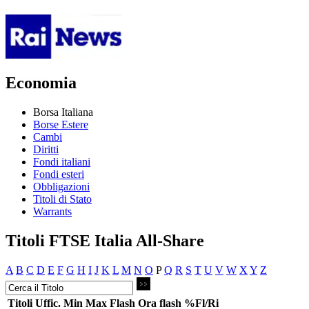
Economia
Borsa Italiana
Borse Estere
Cambi
Diritti
Fondi italiani
Fondi esteri
Obbligazioni
Titoli di Stato
Warrants
Titoli FTSE Italia All-Share
A
B
C
D
E
F
G
H
I
J
K
L
M
N
O
P
Q
R
S
T
U
V
W
X
Y
Z
Titoli
Uffic.
Min
Max
Flash
Ora flash
%Fl/Ri