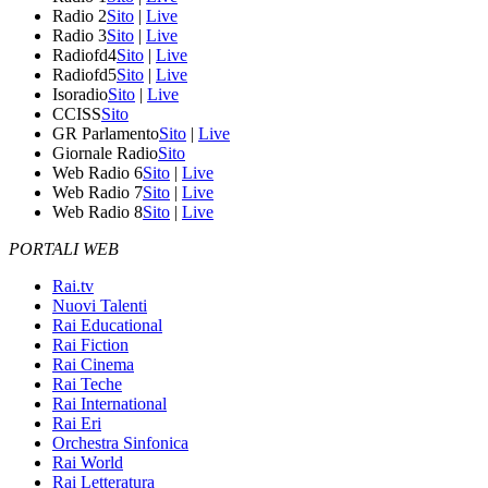
Radio 2
Sito
|
Live
Radio 3
Sito
|
Live
Radiofd4
Sito
|
Live
Radiofd5
Sito
|
Live
Isoradio
Sito
|
Live
CCISS
Sito
GR Parlamento
Sito
|
Live
Giornale Radio
Sito
Web Radio 6
Sito
|
Live
Web Radio 7
Sito
|
Live
Web Radio 8
Sito
|
Live
PORTALI WEB
Rai.tv
Nuovi Talenti
Rai Educational
Rai Fiction
Rai Cinema
Rai Teche
Rai International
Rai Eri
Orchestra Sinfonica
Rai World
Rai Letteratura