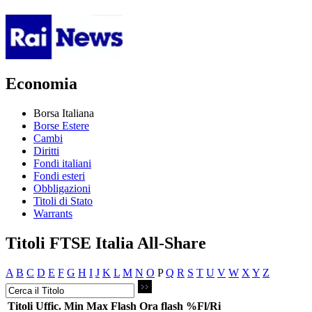
Economia
Borsa Italiana
Borse Estere
Cambi
Diritti
Fondi italiani
Fondi esteri
Obbligazioni
Titoli di Stato
Warrants
Titoli FTSE Italia All-Share
A
B
C
D
E
F
G
H
I
J
K
L
M
N
O
P
Q
R
S
T
U
V
W
X
Y
Z
Titoli
Uffic.
Min
Max
Flash
Ora flash
%Fl/Ri