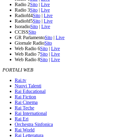
Radio 2
Sito
|
Live
Radio 3
Sito
|
Live
Radiofd4
Sito
|
Live
Radiofd5
Sito
|
Live
Isoradio
Sito
|
Live
CCISS
Sito
GR Parlamento
Sito
|
Live
Giornale Radio
Sito
Web Radio 6
Sito
|
Live
Web Radio 7
Sito
|
Live
Web Radio 8
Sito
|
Live
PORTALI WEB
Rai.tv
Nuovi Talenti
Rai Educational
Rai Fiction
Rai Cinema
Rai Teche
Rai International
Rai Eri
Orchestra Sinfonica
Rai World
Rai Letteratura