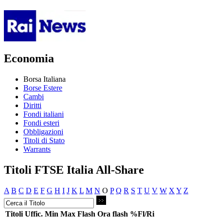
Economia
Borsa Italiana
Borse Estere
Cambi
Diritti
Fondi italiani
Fondi esteri
Obbligazioni
Titoli di Stato
Warrants
Titoli FTSE Italia All-Share
A
B
C
D
E
F
G
H
I
J
K
L
M
N
O
P
Q
R
S
T
U
V
W
X
Y
Z
Titoli
Uffic.
Min
Max
Flash
Ora flash
%Fl/Ri