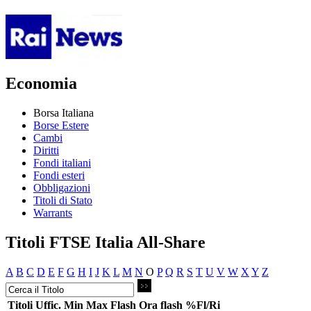
Economia
Borsa Italiana
Borse Estere
Cambi
Diritti
Fondi italiani
Fondi esteri
Obbligazioni
Titoli di Stato
Warrants
Titoli FTSE Italia All-Share
A
B
C
D
E
F
G
H
I
J
K
L
M
N
O
P
Q
R
S
T
U
V
W
X
Y
Z
Titoli
Uffic.
Min
Max
Flash
Ora flash
%Fl/Ri