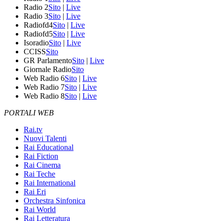
Radio 2
Sito
|
Live
Radio 3
Sito
|
Live
Radiofd4
Sito
|
Live
Radiofd5
Sito
|
Live
Isoradio
Sito
|
Live
CCISS
Sito
GR Parlamento
Sito
|
Live
Giornale Radio
Sito
Web Radio 6
Sito
|
Live
Web Radio 7
Sito
|
Live
Web Radio 8
Sito
|
Live
PORTALI WEB
Rai.tv
Nuovi Talenti
Rai Educational
Rai Fiction
Rai Cinema
Rai Teche
Rai International
Rai Eri
Orchestra Sinfonica
Rai World
Rai Letteratura