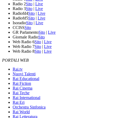
Radio 2
Sito
|
Live
Radio 3
Sito
|
Live
Radiofd4
Sito
|
Live
Radiofd5
Sito
|
Live
Isoradio
Sito
|
Live
CCISS
Sito
GR Parlamento
Sito
|
Live
Giornale Radio
Sito
Web Radio 6
Sito
|
Live
Web Radio 7
Sito
|
Live
Web Radio 8
Sito
|
Live
PORTALI WEB
Rai.tv
Nuovi Talenti
Rai Educational
Rai Fiction
Rai Cinema
Rai Teche
Rai International
Rai Eri
Orchestra Sinfonica
Rai World
Rai Letteratura