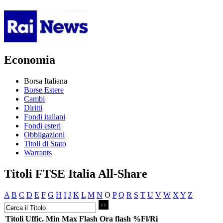
Economia
Borsa Italiana
Borse Estere
Cambi
Diritti
Fondi italiani
Fondi esteri
Obbligazioni
Titoli di Stato
Warrants
Titoli FTSE Italia All-Share
A
B
C
D
E
F
G
H
I
J
K
L
M
N
O
P
Q
R
S
T
U
V
W
X
Y
Z
Titoli
Uffic.
Min
Max
Flash
Ora flash
%Fl/Ri