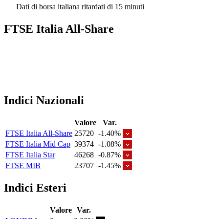
Dati di borsa italiana ritardati di 15 minuti
FTSE Italia All-Share
Indici Nazionali
Valore
Var.
FTSE Italia All-Share
25720
-1.40%
FTSE Italia Mid Cap
39374
-1.08%
FTSE Italia Star
46268
-0.87%
FTSE MIB
23707
-1.45%
Indici Esteri
Valore
Var.