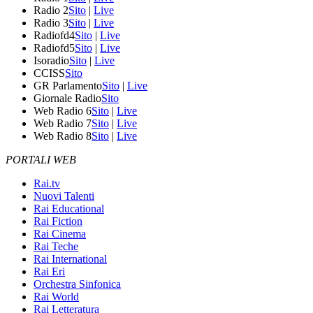
Radio 2
Sito
|
Live
Radio 3
Sito
|
Live
Radiofd4
Sito
|
Live
Radiofd5
Sito
|
Live
Isoradio
Sito
|
Live
CCISS
Sito
GR Parlamento
Sito
|
Live
Giornale Radio
Sito
Web Radio 6
Sito
|
Live
Web Radio 7
Sito
|
Live
Web Radio 8
Sito
|
Live
PORTALI WEB
Rai.tv
Nuovi Talenti
Rai Educational
Rai Fiction
Rai Cinema
Rai Teche
Rai International
Rai Eri
Orchestra Sinfonica
Rai World
Rai Letteratura