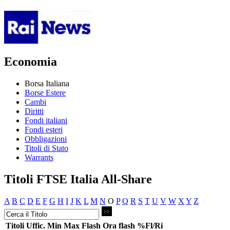
Economia
Borsa Italiana
Borse Estere
Cambi
Diritti
Fondi italiani
Fondi esteri
Obbligazioni
Titoli di Stato
Warrants
Titoli FTSE Italia All-Share
A
B
C
D
E
F
G
H
I
J
K
L
M
N
O
P
Q
R
S
T
U
V
W
X
Y
Z
Titoli
Uffic.
Min
Max
Flash
Ora flash
%Fl/Ri