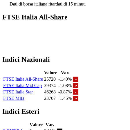
Dati di borsa italiana ritardati di 15 minuti
FTSE Italia All-Share
Indici Nazionali
Valore
Var.
FTSE Italia All-Share
25720
-1.40%
FTSE Italia Mid Cap
39374
-1.08%
FTSE Italia Star
46268
-0.87%
FTSE MIB
23707
-1.45%
Indici Esteri
Valore
Var.