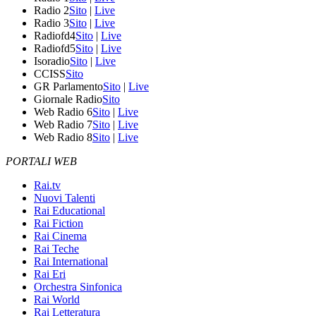
Radio 2
Sito
|
Live
Radio 3
Sito
|
Live
Radiofd4
Sito
|
Live
Radiofd5
Sito
|
Live
Isoradio
Sito
|
Live
CCISS
Sito
GR Parlamento
Sito
|
Live
Giornale Radio
Sito
Web Radio 6
Sito
|
Live
Web Radio 7
Sito
|
Live
Web Radio 8
Sito
|
Live
PORTALI WEB
Rai.tv
Nuovi Talenti
Rai Educational
Rai Fiction
Rai Cinema
Rai Teche
Rai International
Rai Eri
Orchestra Sinfonica
Rai World
Rai Letteratura