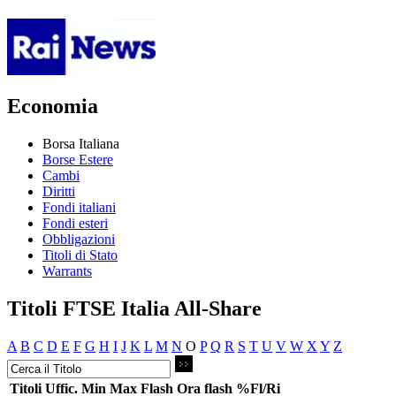
Economia
Borsa Italiana
Borse Estere
Cambi
Diritti
Fondi italiani
Fondi esteri
Obbligazioni
Titoli di Stato
Warrants
Titoli FTSE Italia All-Share
A
B
C
D
E
F
G
H
I
J
K
L
M
N
O
P
Q
R
S
T
U
V
W
X
Y
Z
Titoli
Uffic.
Min
Max
Flash
Ora flash
%Fl/Ri