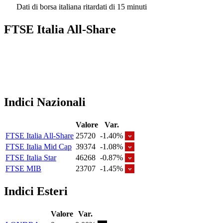
Dati di borsa italiana ritardati di 15 minuti
FTSE Italia All-Share
Indici Nazionali
Valore
Var.
FTSE Italia All-Share
25720
-1.40%
FTSE Italia Mid Cap
39374
-1.08%
FTSE Italia Star
46268
-0.87%
FTSE MIB
23707
-1.45%
Indici Esteri
Valore
Var.