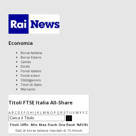
Economia
Borsa Italiana
Borse Estere
Cambi
Diritti
Fondi italiani
Fondi esteri
Obbligazioni
Titoli di Stato
Warrants
Titoli FTSE Italia All-Share
A
B
C
D
E
F
G
H
I
J
K
L
M
N
O
P
Q
R
S
T
U
V
W
X
Y
Z
Titoli
Uffic.
Min
Max
Flash
Ora flash
%Fl/Ri
Dati di borsa italiana ritardati di 15 minuti