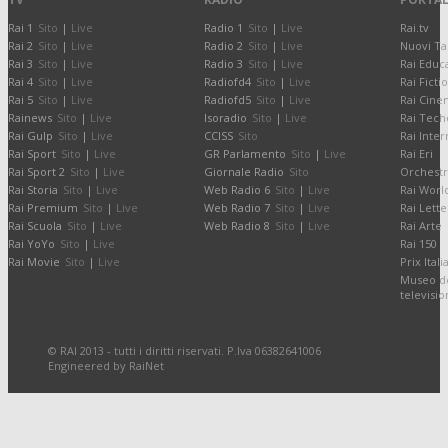
Rai 1
Sito
|
Live
Radio 1
Sito
|
Live
Rai.tv
Rai 2
Sito
|
Live
Radio 2
Sito
|
Live
Nuovi Ta
Rai 3
Sito
|
Live
Radio 3
Sito
|
Live
Rai Educ
Rai 4
Sito
|
Live
Radiofd4
Sito
|
Live
Rai Ficti
Rai 5
Sito
|
Live
Radiofd5
Sito
|
Live
Rai Cine
Rainews
Sito
|
Live
Isoradio
Sito
|
Live
Rai Tech
Rai Gulp
Sito
|
Live
CCISS
Sito
Rai Inter
Rai Sport
Sito
|
Live
GR Parlamento
Sito
|
Live
Rai Eri
Rai Sport 2
Sito
|
Live
Giornale Radio
Sito
Orchestr
Rai Storia
Sito
|
Live
Web Radio 6
Sito
|
Live
Rai Worl
Rai Premium
Sito
|
Live
Web Radio 7
Sito
|
Live
Rai Lette
Rai Scuola
Sito
|
Live
Web Radio 8
Sito
|
Live
Rai Arte
Rai YoYo
Sito
|
Live
Rai 150
Rai Movie
Sito
|
Live
Prix Itali
Museo de
televisi
© RAI 2013 - tutti i diritti riservati. P.Iva 06382641006
Engineered by RaiNet