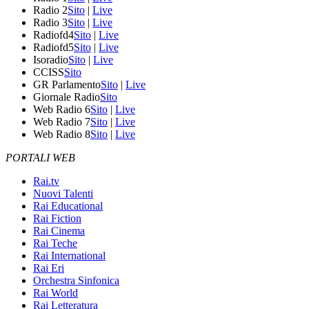
Radio 2
Sito
|
Live
Radio 3
Sito
|
Live
Radiofd4
Sito
|
Live
Radiofd5
Sito
|
Live
Isoradio
Sito
|
Live
CCISS
Sito
GR Parlamento
Sito
|
Live
Giornale Radio
Sito
Web Radio 6
Sito
|
Live
Web Radio 7
Sito
|
Live
Web Radio 8
Sito
|
Live
PORTALI WEB
Rai.tv
Nuovi Talenti
Rai Educational
Rai Fiction
Rai Cinema
Rai Teche
Rai International
Rai Eri
Orchestra Sinfonica
Rai World
Rai Letteratura