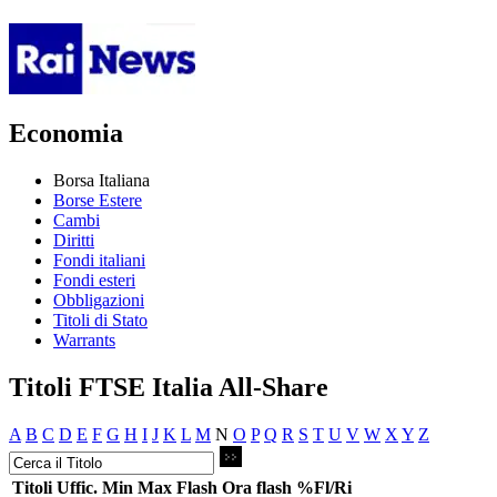
Economia
Borsa Italiana
Borse Estere
Cambi
Diritti
Fondi italiani
Fondi esteri
Obbligazioni
Titoli di Stato
Warrants
Titoli FTSE Italia All-Share
A
B
C
D
E
F
G
H
I
J
K
L
M
N
O
P
Q
R
S
T
U
V
W
X
Y
Z
Titoli
Uffic.
Min
Max
Flash
Ora flash
%Fl/Ri