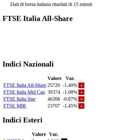
Dati di borsa italiana ritardati di 15 minuti
FTSE Italia All-Share
Indici Nazionali
Valore
Var.
FTSE Italia All-Share
25720
-1.40%
FTSE Italia Mid Cap
39374
-1.08%
FTSE Italia Star
46268
-0.87%
FTSE MIB
23707
-1.45%
Indici Esteri
Valore
Var.