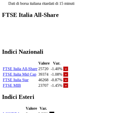
Dati di borsa italiana ritardati di 15 minuti
FTSE Italia All-Share
Indici Nazionali
Valore
Var.
FTSE Italia All-Share
25720
-1.40%
FTSE Italia Mid Cap
39374
-1.08%
FTSE Italia Star
46268
-0.87%
FTSE MIB
23707
-1.45%
Indici Esteri
Valore
Var.