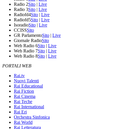
Radio 2
Sito
|
Live
Radio 3
Sito
|
Live
Radiofd4
Sito
|
Live
Radiofd5
Sito
|
Live
Isoradio
Sito
|
Live
CCISS
Sito
GR Parlamento
Sito
|
Live
Giornale Radio
Sito
Web Radio 6
Sito
|
Live
Web Radio 7
Sito
|
Live
Web Radio 8
Sito
|
Live
PORTALI WEB
Rai.tv
Nuovi Talenti
Rai Educational
Rai Fiction
Rai Cinema
Rai Teche
Rai International
Rai Eri
Orchestra Sinfonica
Rai World
Rai Letteratura