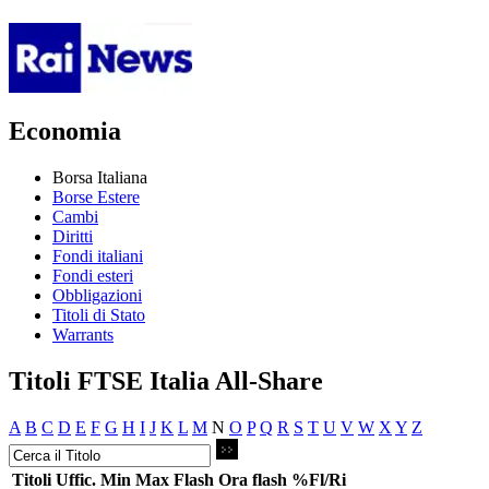
Economia
Borsa Italiana
Borse Estere
Cambi
Diritti
Fondi italiani
Fondi esteri
Obbligazioni
Titoli di Stato
Warrants
Titoli FTSE Italia All-Share
A
B
C
D
E
F
G
H
I
J
K
L
M
N
O
P
Q
R
S
T
U
V
W
X
Y
Z
Titoli
Uffic.
Min
Max
Flash
Ora flash
%Fl/Ri