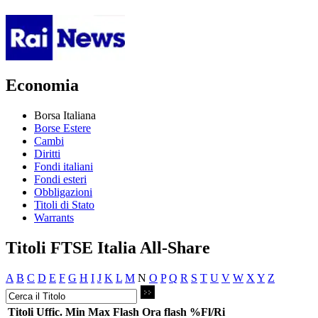
Economia
Borsa Italiana
Borse Estere
Cambi
Diritti
Fondi italiani
Fondi esteri
Obbligazioni
Titoli di Stato
Warrants
Titoli FTSE Italia All-Share
A
B
C
D
E
F
G
H
I
J
K
L
M
N
O
P
Q
R
S
T
U
V
W
X
Y
Z
Titoli
Uffic.
Min
Max
Flash
Ora flash
%Fl/Ri