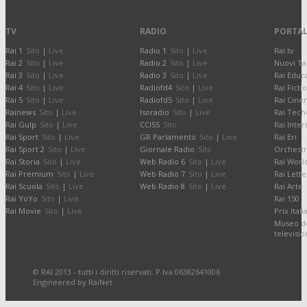
TV
RADIO
PORTAL
Rai 1
Sito
|
Live
Radio 1
Sito
|
Live
Rai.tv
Rai 2
Sito
|
Live
Radio 2
Sito
|
Live
Nuovi Ta
Rai 3
Sito
|
Live
Radio 3
Sito
|
Live
Rai Educ
Rai 4
Sito
|
Live
Radiofd4
Sito
|
Live
Rai Ficti
Rai 5
Sito
|
Live
Radiofd5
Sito
|
Live
Rai Cine
Rainews
Sito
|
Live
Isoradio
Sito
|
Live
Rai Tech
Rai Gulp
Sito
|
Live
CCISS
Sito
Rai Inter
Rai Sport
Sito
|
Live
GR Parlamento
Sito
|
Live
Rai Eri
Rai Sport 2
Sito
|
Live
Giornale Radio
Sito
Orchestr
Rai Storia
Sito
|
Live
Web Radio 6
Sito
|
Live
Rai Worl
Rai Premium
Sito
|
Live
Web Radio 7
Sito
|
Live
Rai Lette
Rai Scuola
Sito
|
Live
Web Radio 8
Sito
|
Live
Rai Arte
Rai YoYo
Sito
|
Live
Rai 150
Rai Movie
Sito
|
Live
Prix Itali
Museo de
televisi
© RAI 2013 - tutti i diritti riservati. P.Iva 06382641006
Engineered by RaiNet