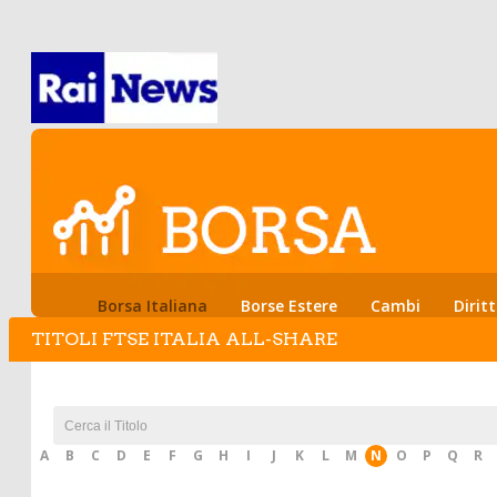
Borsa Italiana
Borse Estere
Cambi
Diritt
TITOLI FTSE ITALIA ALL-SHARE
Warrants
A
B
C
D
E
F
G
H
I
J
K
L
M
N
O
P
Q
R