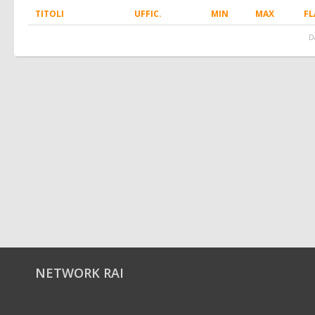
TITOLI
UFFIC.
MIN
MAX
FL
Da
NETWORK RAI