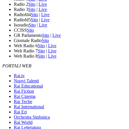
Radio 2
Sito
|
Live
Radio 3
Sito
|
Live
Radiofd4
Sito
|
Live
Radiofd5
Sito
|
Live
Isoradio
Sito
|
Live
CCISS
Sito
GR Parlamento
Sito
|
Live
Giornale Radio
Sito
Web Radio 6
Sito
|
Live
Web Radio 7
Sito
|
Live
Web Radio 8
Sito
|
Live
PORTALI WEB
Rai.tv
Nuovi Talenti
Rai Educational
Rai Fiction
Rai Cinema
Rai Teche
Rai International
Rai Eri
Orchestra Sinfonica
Rai World
Rai Letteratura