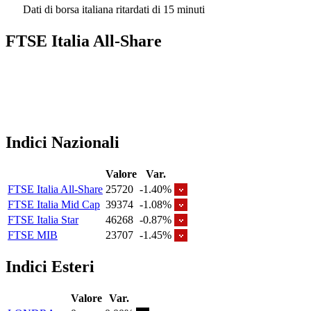
Dati di borsa italiana ritardati di 15 minuti
FTSE Italia All-Share
Indici Nazionali
Valore
Var.
FTSE Italia All-Share
25720
-1.40%
FTSE Italia Mid Cap
39374
-1.08%
FTSE Italia Star
46268
-0.87%
FTSE MIB
23707
-1.45%
Indici Esteri
Valore
Var.