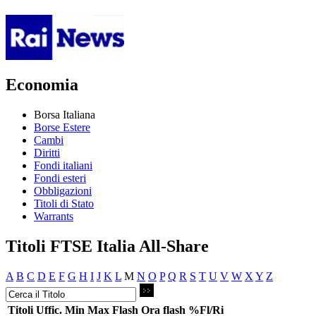
Economia
Borsa Italiana
Borse Estere
Cambi
Diritti
Fondi italiani
Fondi esteri
Obbligazioni
Titoli di Stato
Warrants
Titoli FTSE Italia All-Share
A
B
C
D
E
F
G
H
I
J
K
L
M
N
O
P
Q
R
S
T
U
V
W
X
Y
Z
Titoli
Uffic.
Min
Max
Flash
Ora flash
%Fl/Ri