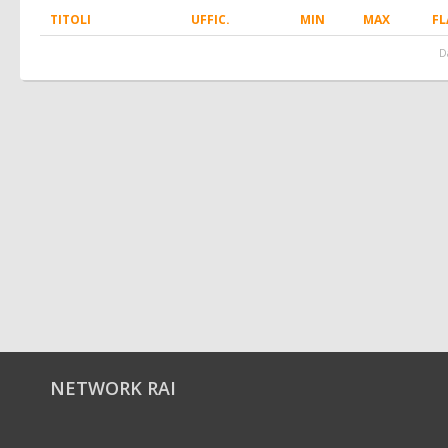
TITOLI
UFFIC.
MIN
MAX
FL
Da
NETWORK RAI