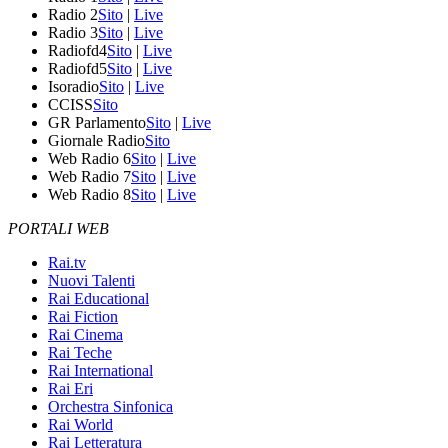
Radio 2
Sito
|
Live
Radio 3
Sito
|
Live
Radiofd4
Sito
|
Live
Radiofd5
Sito
|
Live
Isoradio
Sito
|
Live
CCISS
Sito
GR Parlamento
Sito
|
Live
Giornale Radio
Sito
Web Radio 6
Sito
|
Live
Web Radio 7
Sito
|
Live
Web Radio 8
Sito
|
Live
PORTALI WEB
Rai.tv
Nuovi Talenti
Rai Educational
Rai Fiction
Rai Cinema
Rai Teche
Rai International
Rai Eri
Orchestra Sinfonica
Rai World
Rai Letteratura