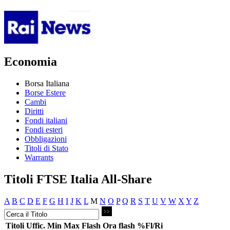
Economia
Borsa Italiana
Borse Estere
Cambi
Diritti
Fondi italiani
Fondi esteri
Obbligazioni
Titoli di Stato
Warrants
Titoli FTSE Italia All-Share
A
B
C
D
E
F
G
H
I
J
K
L
M
N
O
P
Q
R
S
T
U
V
W
X
Y
Z
Titoli
Uffic.
Min
Max
Flash
Ora flash
%Fl/Ri