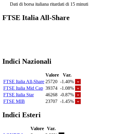
Dati di borsa italiana ritardati di 15 minuti
FTSE Italia All-Share
Indici Nazionali
Valore
Var.
FTSE Italia All-Share
25720
-1.40%
FTSE Italia Mid Cap
39374
-1.08%
FTSE Italia Star
46268
-0.87%
FTSE MIB
23707
-1.45%
Indici Esteri
Valore
Var.