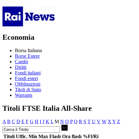
Economia
Borsa Italiana
Borse Estere
Cambi
Diritti
Fondi italiani
Fondi esteri
Obbligazioni
Titoli di Stato
Warrants
Titoli FTSE Italia All-Share
A
B
C
D
E
F
G
H
I
J
K
L
M
N
O
P
Q
R
S
T
U
V
W
X
Y
Z
Titoli
Uffic.
Min
Max
Flash
Ora flash
%Fl/Ri