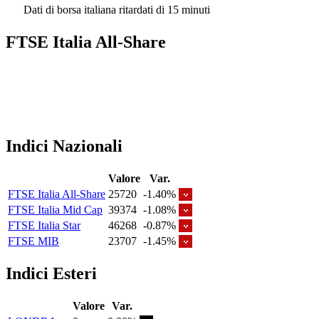
Dati di borsa italiana ritardati di 15 minuti
FTSE Italia All-Share
Indici Nazionali
Valore
Var.
FTSE Italia All-Share
25720
-1.40%
FTSE Italia Mid Cap
39374
-1.08%
FTSE Italia Star
46268
-0.87%
FTSE MIB
23707
-1.45%
Indici Esteri
Valore
Var.