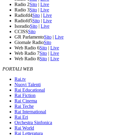
Radio 2
Sito
|
Live
Radio 3
Sito
|
Live
Radiofd4
Sito
|
Live
Radiofd5
Sito
|
Live
Isoradio
Sito
|
Live
CCISS
Sito
GR Parlamento
Sito
|
Live
Giornale Radio
Sito
Web Radio 6
Sito
|
Live
Web Radio 7
Sito
|
Live
Web Radio 8
Sito
|
Live
PORTALI WEB
Rai.tv
Nuovi Talenti
Rai Educational
Rai Fiction
Rai Cinema
Rai Teche
Rai International
Rai Eri
Orchestra Sinfonica
Rai World
Rai Letteratura