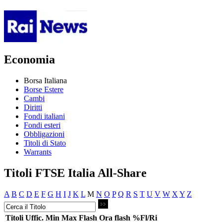
Economia
Borsa Italiana
Borse Estere
Cambi
Diritti
Fondi italiani
Fondi esteri
Obbligazioni
Titoli di Stato
Warrants
Titoli FTSE Italia All-Share
A
B
C
D
E
F
G
H
I
J
K
L
M
N
O
P
Q
R
S
T
U
V
W
X
Y
Z
Titoli
Uffic.
Min
Max
Flash
Ora flash
%Fl/Ri