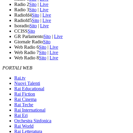
Radio 2
Sito
|
Live
Radio 3
Sito
|
Live
Radiofd4
Sito
|
Live
Radiofd5
Sito
|
Live
Isoradio
Sito
|
Live
CCISS
Sito
GR Parlamento
Sito
|
Live
Giornale Radio
Sito
Web Radio 6
Sito
|
Live
Web Radio 7
Sito
|
Live
Web Radio 8
Sito
|
Live
PORTALI WEB
Rai.tv
Nuovi Talenti
Rai Educational
Rai Fiction
Rai Cinema
Rai Teche
Rai International
Rai Eri
Orchestra Sinfonica
Rai World
Rai Letteratura