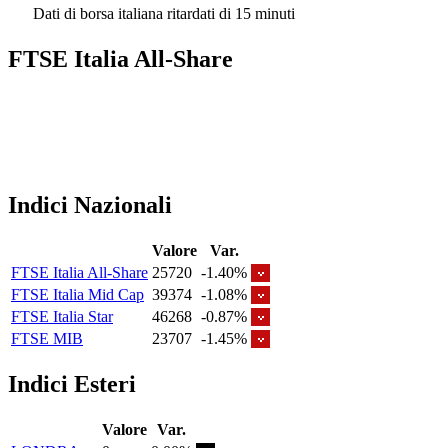
Dati di borsa italiana ritardati di 15 minuti
FTSE Italia All-Share
Indici Nazionali
Valore
Var.
FTSE Italia All-Share
25720
-1.40%
FTSE Italia Mid Cap
39374
-1.08%
FTSE Italia Star
46268
-0.87%
FTSE MIB
23707
-1.45%
Indici Esteri
Valore
Var.