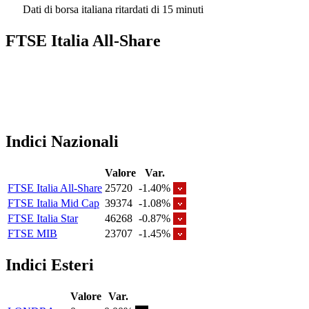
Dati di borsa italiana ritardati di 15 minuti
FTSE Italia All-Share
Indici Nazionali
Valore
Var.
FTSE Italia All-Share
25720
-1.40%
FTSE Italia Mid Cap
39374
-1.08%
FTSE Italia Star
46268
-0.87%
FTSE MIB
23707
-1.45%
Indici Esteri
Valore
Var.