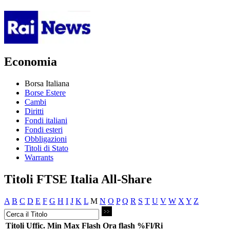
Economia
Borsa Italiana
Borse Estere
Cambi
Diritti
Fondi italiani
Fondi esteri
Obbligazioni
Titoli di Stato
Warrants
Titoli FTSE Italia All-Share
A
B
C
D
E
F
G
H
I
J
K
L
M
N
O
P
Q
R
S
T
U
V
W
X
Y
Z
Titoli
Uffic.
Min
Max
Flash
Ora flash
%Fl/Ri