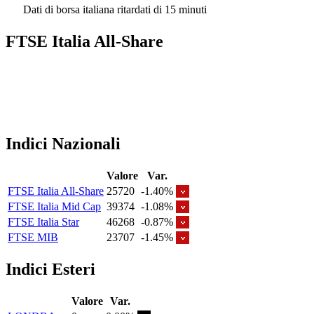
Dati di borsa italiana ritardati di 15 minuti
FTSE Italia All-Share
Indici Nazionali
Valore
Var.
FTSE Italia All-Share
25720
-1.40%
FTSE Italia Mid Cap
39374
-1.08%
FTSE Italia Star
46268
-0.87%
FTSE MIB
23707
-1.45%
Indici Esteri
Valore
Var.