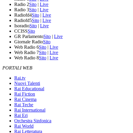
Radio 2
Sito
|
Live
Radio 3
Sito
|
Live
Radiofd4
Sito
|
Live
Radiofd5
Sito
|
Live
Isoradio
Sito
|
Live
CCISS
Sito
GR Parlamento
Sito
|
Live
Giornale Radio
Sito
Web Radio 6
Sito
|
Live
Web Radio 7
Sito
|
Live
Web Radio 8
Sito
|
Live
PORTALI WEB
Rai.tv
Nuovi Talenti
Rai Educational
Rai Fiction
Rai Cinema
Rai Teche
Rai International
Rai Eri
Orchestra Sinfonica
Rai World
Rai Letteratura