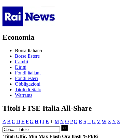
Economia
Borsa Italiana
Borse Estere
Cambi
Diritti
Fondi italiani
Fondi esteri
Obbligazioni
Titoli di Stato
Warrants
Titoli FTSE Italia All-Share
A
B
C
D
E
F
G
H
I
J
K
L
M
N
O
P
Q
R
S
T
U
V
W
X
Y
Z
Titoli
Uffic.
Min
Max
Flash
Ora flash
%Fl/Ri