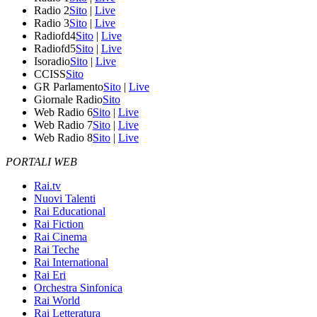
Radio 2
Sito
|
Live
Radio 3
Sito
|
Live
Radiofd4
Sito
|
Live
Radiofd5
Sito
|
Live
Isoradio
Sito
|
Live
CCISS
Sito
GR Parlamento
Sito
|
Live
Giornale Radio
Sito
Web Radio 6
Sito
|
Live
Web Radio 7
Sito
|
Live
Web Radio 8
Sito
|
Live
PORTALI WEB
Rai.tv
Nuovi Talenti
Rai Educational
Rai Fiction
Rai Cinema
Rai Teche
Rai International
Rai Eri
Orchestra Sinfonica
Rai World
Rai Letteratura