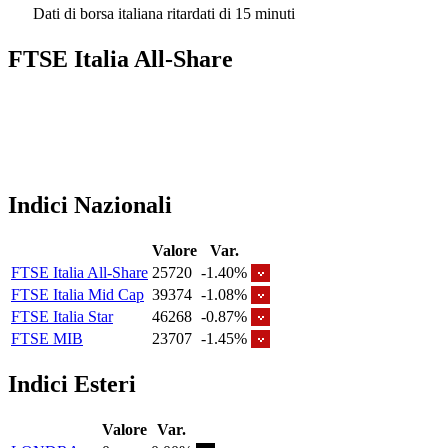
Dati di borsa italiana ritardati di 15 minuti
FTSE Italia All-Share
Indici Nazionali
Valore
Var.
FTSE Italia All-Share
25720
-1.40%
FTSE Italia Mid Cap
39374
-1.08%
FTSE Italia Star
46268
-0.87%
FTSE MIB
23707
-1.45%
Indici Esteri
Valore
Var.