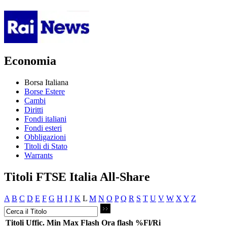
Economia
Borsa Italiana
Borse Estere
Cambi
Diritti
Fondi italiani
Fondi esteri
Obbligazioni
Titoli di Stato
Warrants
Titoli FTSE Italia All-Share
A
B
C
D
E
F
G
H
I
J
K
L
M
N
O
P
Q
R
S
T
U
V
W
X
Y
Z
Titoli
Uffic.
Min
Max
Flash
Ora flash
%Fl/Ri