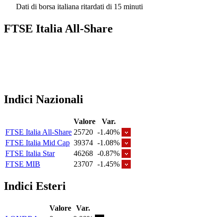
Dati di borsa italiana ritardati di 15 minuti
FTSE Italia All-Share
Indici Nazionali
Valore
Var.
FTSE Italia All-Share
25720
-1.40%
FTSE Italia Mid Cap
39374
-1.08%
FTSE Italia Star
46268
-0.87%
FTSE MIB
23707
-1.45%
Indici Esteri
Valore
Var.