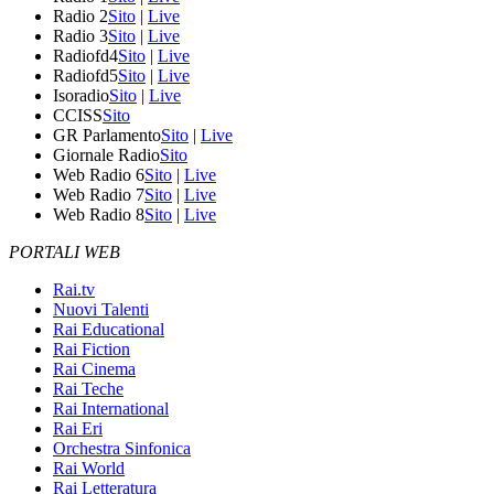
Radio 2
Sito
|
Live
Radio 3
Sito
|
Live
Radiofd4
Sito
|
Live
Radiofd5
Sito
|
Live
Isoradio
Sito
|
Live
CCISS
Sito
GR Parlamento
Sito
|
Live
Giornale Radio
Sito
Web Radio 6
Sito
|
Live
Web Radio 7
Sito
|
Live
Web Radio 8
Sito
|
Live
PORTALI WEB
Rai.tv
Nuovi Talenti
Rai Educational
Rai Fiction
Rai Cinema
Rai Teche
Rai International
Rai Eri
Orchestra Sinfonica
Rai World
Rai Letteratura