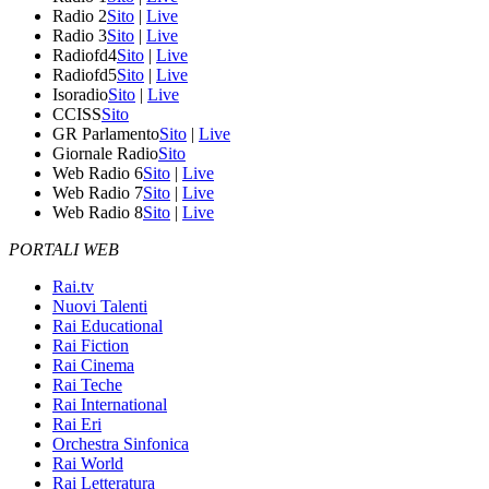
Radio 2
Sito
|
Live
Radio 3
Sito
|
Live
Radiofd4
Sito
|
Live
Radiofd5
Sito
|
Live
Isoradio
Sito
|
Live
CCISS
Sito
GR Parlamento
Sito
|
Live
Giornale Radio
Sito
Web Radio 6
Sito
|
Live
Web Radio 7
Sito
|
Live
Web Radio 8
Sito
|
Live
PORTALI WEB
Rai.tv
Nuovi Talenti
Rai Educational
Rai Fiction
Rai Cinema
Rai Teche
Rai International
Rai Eri
Orchestra Sinfonica
Rai World
Rai Letteratura