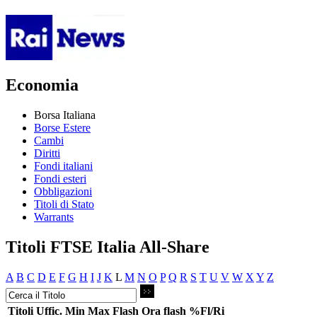
Economia
Borsa Italiana
Borse Estere
Cambi
Diritti
Fondi italiani
Fondi esteri
Obbligazioni
Titoli di Stato
Warrants
Titoli FTSE Italia All-Share
A
B
C
D
E
F
G
H
I
J
K
L
M
N
O
P
Q
R
S
T
U
V
W
X
Y
Z
Titoli
Uffic.
Min
Max
Flash
Ora flash
%Fl/Ri