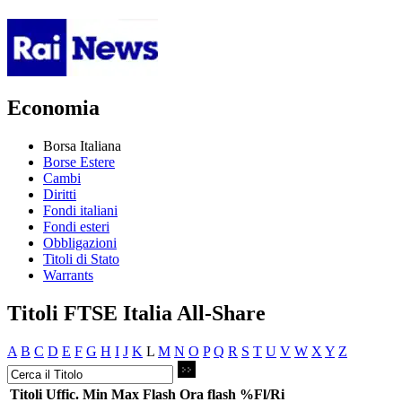
Economia
Borsa Italiana
Borse Estere
Cambi
Diritti
Fondi italiani
Fondi esteri
Obbligazioni
Titoli di Stato
Warrants
Titoli FTSE Italia All-Share
A
B
C
D
E
F
G
H
I
J
K
L
M
N
O
P
Q
R
S
T
U
V
W
X
Y
Z
Titoli
Uffic.
Min
Max
Flash
Ora flash
%Fl/Ri