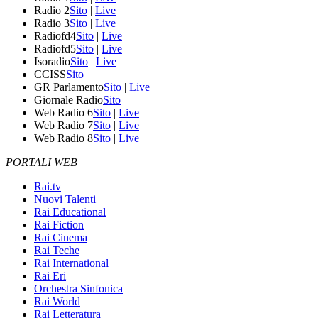
Radio 2
Sito
|
Live
Radio 3
Sito
|
Live
Radiofd4
Sito
|
Live
Radiofd5
Sito
|
Live
Isoradio
Sito
|
Live
CCISS
Sito
GR Parlamento
Sito
|
Live
Giornale Radio
Sito
Web Radio 6
Sito
|
Live
Web Radio 7
Sito
|
Live
Web Radio 8
Sito
|
Live
PORTALI WEB
Rai.tv
Nuovi Talenti
Rai Educational
Rai Fiction
Rai Cinema
Rai Teche
Rai International
Rai Eri
Orchestra Sinfonica
Rai World
Rai Letteratura