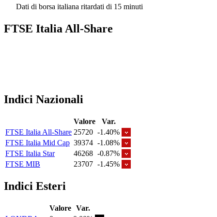
Dati di borsa italiana ritardati di 15 minuti
FTSE Italia All-Share
Indici Nazionali
Valore
Var.
FTSE Italia All-Share
25720
-1.40%
FTSE Italia Mid Cap
39374
-1.08%
FTSE Italia Star
46268
-0.87%
FTSE MIB
23707
-1.45%
Indici Esteri
Valore
Var.