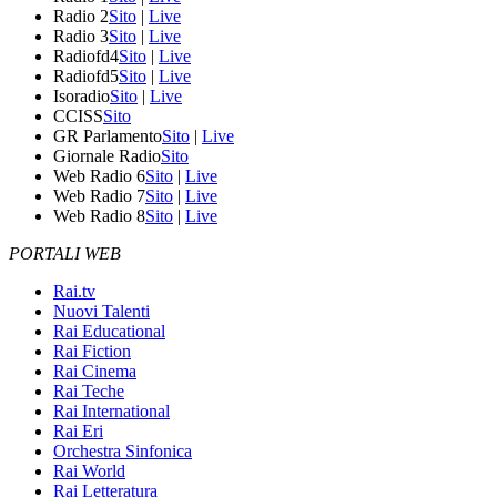
Radio 2
Sito
|
Live
Radio 3
Sito
|
Live
Radiofd4
Sito
|
Live
Radiofd5
Sito
|
Live
Isoradio
Sito
|
Live
CCISS
Sito
GR Parlamento
Sito
|
Live
Giornale Radio
Sito
Web Radio 6
Sito
|
Live
Web Radio 7
Sito
|
Live
Web Radio 8
Sito
|
Live
PORTALI WEB
Rai.tv
Nuovi Talenti
Rai Educational
Rai Fiction
Rai Cinema
Rai Teche
Rai International
Rai Eri
Orchestra Sinfonica
Rai World
Rai Letteratura