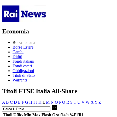
Economia
Borsa Italiana
Borse Estere
Cambi
Diritti
Fondi italiani
Fondi esteri
Obbligazioni
Titoli di Stato
Warrants
Titoli FTSE Italia All-Share
A
B
C
D
E
F
G
H
I
J
K
L
M
N
O
P
Q
R
S
T
U
V
W
X
Y
Z
Titoli
Uffic.
Min
Max
Flash
Ora flash
%Fl/Ri