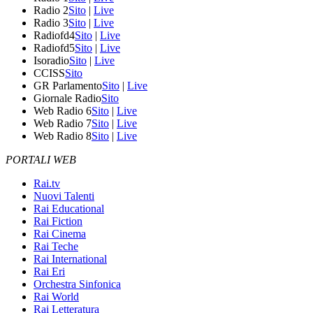
Radio 2
Sito
|
Live
Radio 3
Sito
|
Live
Radiofd4
Sito
|
Live
Radiofd5
Sito
|
Live
Isoradio
Sito
|
Live
CCISS
Sito
GR Parlamento
Sito
|
Live
Giornale Radio
Sito
Web Radio 6
Sito
|
Live
Web Radio 7
Sito
|
Live
Web Radio 8
Sito
|
Live
PORTALI WEB
Rai.tv
Nuovi Talenti
Rai Educational
Rai Fiction
Rai Cinema
Rai Teche
Rai International
Rai Eri
Orchestra Sinfonica
Rai World
Rai Letteratura