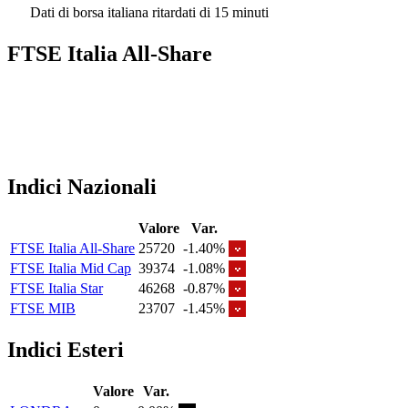
Dati di borsa italiana ritardati di 15 minuti
FTSE Italia All-Share
Indici Nazionali
Valore
Var.
FTSE Italia All-Share
25720
-1.40%
FTSE Italia Mid Cap
39374
-1.08%
FTSE Italia Star
46268
-0.87%
FTSE MIB
23707
-1.45%
Indici Esteri
Valore
Var.