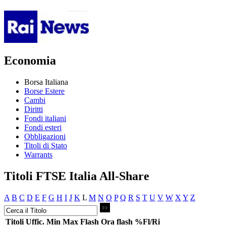
Economia
Borsa Italiana
Borse Estere
Cambi
Diritti
Fondi italiani
Fondi esteri
Obbligazioni
Titoli di Stato
Warrants
Titoli FTSE Italia All-Share
A
B
C
D
E
F
G
H
I
J
K
L
M
N
O
P
Q
R
S
T
U
V
W
X
Y
Z
Titoli
Uffic.
Min
Max
Flash
Ora flash
%Fl/Ri