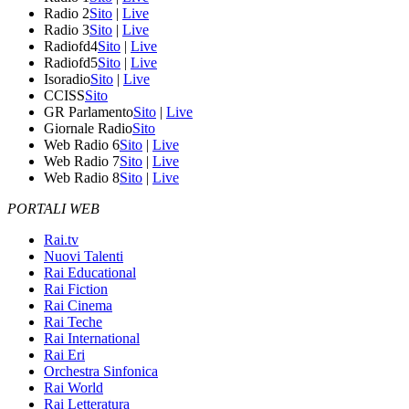
Radio 2
Sito
|
Live
Radio 3
Sito
|
Live
Radiofd4
Sito
|
Live
Radiofd5
Sito
|
Live
Isoradio
Sito
|
Live
CCISS
Sito
GR Parlamento
Sito
|
Live
Giornale Radio
Sito
Web Radio 6
Sito
|
Live
Web Radio 7
Sito
|
Live
Web Radio 8
Sito
|
Live
PORTALI WEB
Rai.tv
Nuovi Talenti
Rai Educational
Rai Fiction
Rai Cinema
Rai Teche
Rai International
Rai Eri
Orchestra Sinfonica
Rai World
Rai Letteratura