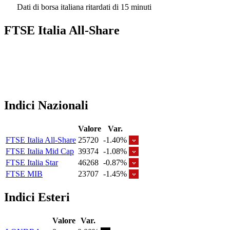
Dati di borsa italiana ritardati di 15 minuti
FTSE Italia All-Share
Indici Nazionali
Valore
Var.
FTSE Italia All-Share
25720
-1.40%
FTSE Italia Mid Cap
39374
-1.08%
FTSE Italia Star
46268
-0.87%
FTSE MIB
23707
-1.45%
Indici Esteri
Valore
Var.