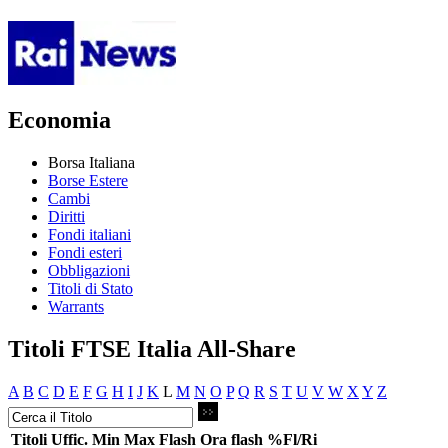
Economia
Borsa Italiana
Borse Estere
Cambi
Diritti
Fondi italiani
Fondi esteri
Obbligazioni
Titoli di Stato
Warrants
Titoli FTSE Italia All-Share
A
B
C
D
E
F
G
H
I
J
K
L
M
N
O
P
Q
R
S
T
U
V
W
X
Y
Z
Titoli
Uffic.
Min
Max
Flash
Ora flash
%Fl/Ri