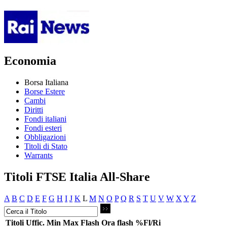
Economia
Borsa Italiana
Borse Estere
Cambi
Diritti
Fondi italiani
Fondi esteri
Obbligazioni
Titoli di Stato
Warrants
Titoli FTSE Italia All-Share
A
B
C
D
E
F
G
H
I
J
K
L
M
N
O
P
Q
R
S
T
U
V
W
X
Y
Z
Titoli
Uffic.
Min
Max
Flash
Ora flash
%Fl/Ri