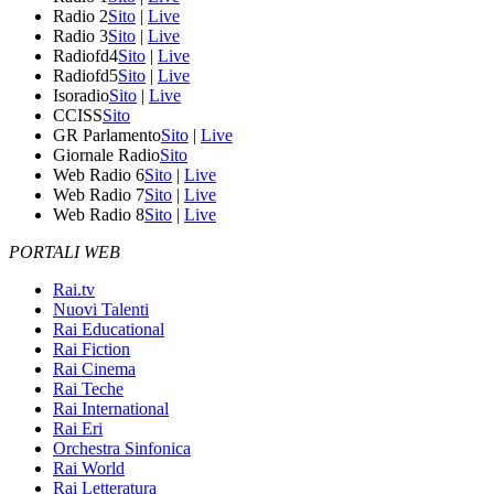
Radio 2
Sito
|
Live
Radio 3
Sito
|
Live
Radiofd4
Sito
|
Live
Radiofd5
Sito
|
Live
Isoradio
Sito
|
Live
CCISS
Sito
GR Parlamento
Sito
|
Live
Giornale Radio
Sito
Web Radio 6
Sito
|
Live
Web Radio 7
Sito
|
Live
Web Radio 8
Sito
|
Live
PORTALI WEB
Rai.tv
Nuovi Talenti
Rai Educational
Rai Fiction
Rai Cinema
Rai Teche
Rai International
Rai Eri
Orchestra Sinfonica
Rai World
Rai Letteratura