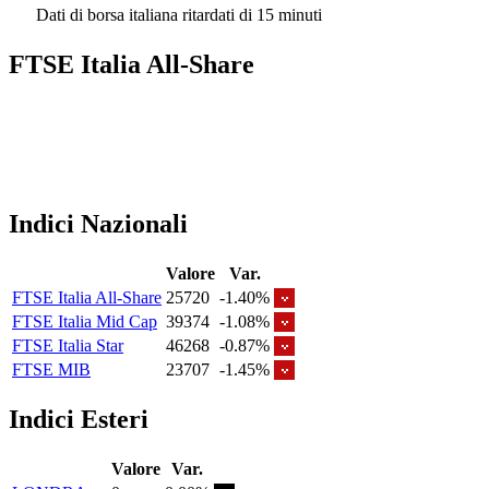
Dati di borsa italiana ritardati di 15 minuti
FTSE Italia All-Share
Indici Nazionali
Valore
Var.
FTSE Italia All-Share
25720
-1.40%
FTSE Italia Mid Cap
39374
-1.08%
FTSE Italia Star
46268
-0.87%
FTSE MIB
23707
-1.45%
Indici Esteri
Valore
Var.