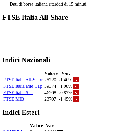
Dati di borsa italiana ritardati di 15 minuti
FTSE Italia All-Share
Indici Nazionali
Valore
Var.
FTSE Italia All-Share
25720
-1.40%
FTSE Italia Mid Cap
39374
-1.08%
FTSE Italia Star
46268
-0.87%
FTSE MIB
23707
-1.45%
Indici Esteri
Valore
Var.