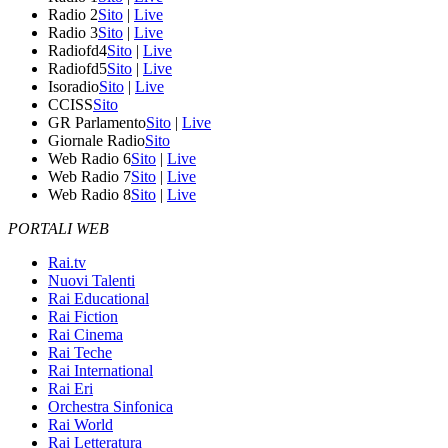
Radio 2
Sito
|
Live
Radio 3
Sito
|
Live
Radiofd4
Sito
|
Live
Radiofd5
Sito
|
Live
Isoradio
Sito
|
Live
CCISS
Sito
GR Parlamento
Sito
|
Live
Giornale Radio
Sito
Web Radio 6
Sito
|
Live
Web Radio 7
Sito
|
Live
Web Radio 8
Sito
|
Live
PORTALI WEB
Rai.tv
Nuovi Talenti
Rai Educational
Rai Fiction
Rai Cinema
Rai Teche
Rai International
Rai Eri
Orchestra Sinfonica
Rai World
Rai Letteratura