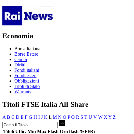
Economia
Borsa Italiana
Borse Estere
Cambi
Diritti
Fondi italiani
Fondi esteri
Obbligazioni
Titoli di Stato
Warrants
Titoli FTSE Italia All-Share
A
B
C
D
E
F
G
H
I
J
K
L
M
N
O
P
Q
R
S
T
U
V
W
X
Y
Z
Titoli
Uffic.
Min
Max
Flash
Ora flash
%Fl/Ri