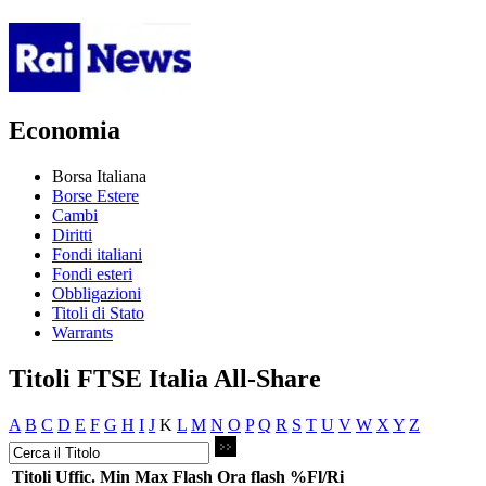
Economia
Borsa Italiana
Borse Estere
Cambi
Diritti
Fondi italiani
Fondi esteri
Obbligazioni
Titoli di Stato
Warrants
Titoli FTSE Italia All-Share
A
B
C
D
E
F
G
H
I
J
K
L
M
N
O
P
Q
R
S
T
U
V
W
X
Y
Z
Titoli
Uffic.
Min
Max
Flash
Ora flash
%Fl/Ri