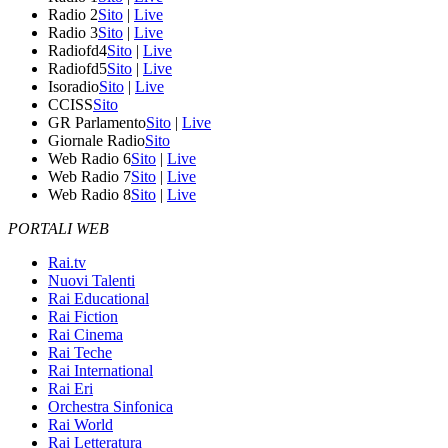
Radio 2
Sito
|
Live
Radio 3
Sito
|
Live
Radiofd4
Sito
|
Live
Radiofd5
Sito
|
Live
Isoradio
Sito
|
Live
CCISS
Sito
GR Parlamento
Sito
|
Live
Giornale Radio
Sito
Web Radio 6
Sito
|
Live
Web Radio 7
Sito
|
Live
Web Radio 8
Sito
|
Live
PORTALI WEB
Rai.tv
Nuovi Talenti
Rai Educational
Rai Fiction
Rai Cinema
Rai Teche
Rai International
Rai Eri
Orchestra Sinfonica
Rai World
Rai Letteratura