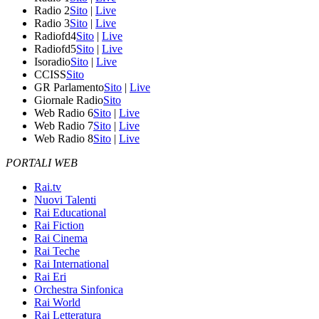
Radio 2
Sito
|
Live
Radio 3
Sito
|
Live
Radiofd4
Sito
|
Live
Radiofd5
Sito
|
Live
Isoradio
Sito
|
Live
CCISS
Sito
GR Parlamento
Sito
|
Live
Giornale Radio
Sito
Web Radio 6
Sito
|
Live
Web Radio 7
Sito
|
Live
Web Radio 8
Sito
|
Live
PORTALI WEB
Rai.tv
Nuovi Talenti
Rai Educational
Rai Fiction
Rai Cinema
Rai Teche
Rai International
Rai Eri
Orchestra Sinfonica
Rai World
Rai Letteratura