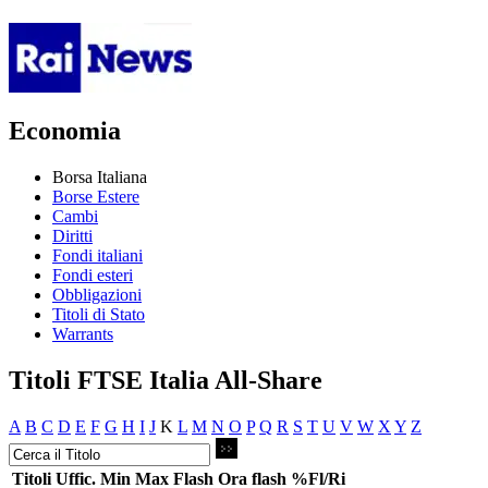
Economia
Borsa Italiana
Borse Estere
Cambi
Diritti
Fondi italiani
Fondi esteri
Obbligazioni
Titoli di Stato
Warrants
Titoli FTSE Italia All-Share
A
B
C
D
E
F
G
H
I
J
K
L
M
N
O
P
Q
R
S
T
U
V
W
X
Y
Z
Titoli
Uffic.
Min
Max
Flash
Ora flash
%Fl/Ri