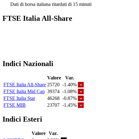
Dati di borsa italiana ritardati di 15 minuti
FTSE Italia All-Share
Indici Nazionali
Valore
Var.
FTSE Italia All-Share
25720
-1.40%
FTSE Italia Mid Cap
39374
-1.08%
FTSE Italia Star
46268
-0.87%
FTSE MIB
23707
-1.45%
Indici Esteri
Valore
Var.