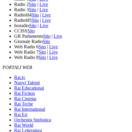
Radio 2
Sito
|
Live
Radio 3
Sito
|
Live
Radiofd4
Sito
|
Live
Radiofd5
Sito
|
Live
Isoradio
Sito
|
Live
CCISS
Sito
GR Parlamento
Sito
|
Live
Giornale Radio
Sito
Web Radio 6
Sito
|
Live
Web Radio 7
Sito
|
Live
Web Radio 8
Sito
|
Live
PORTALI WEB
Rai.tv
Nuovi Talenti
Rai Educational
Rai Fiction
Rai Cinema
Rai Teche
Rai International
Rai Eri
Orchestra Sinfonica
Rai World
Rai Letteratura