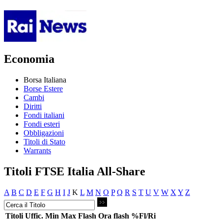
Economia
Borsa Italiana
Borse Estere
Cambi
Diritti
Fondi italiani
Fondi esteri
Obbligazioni
Titoli di Stato
Warrants
Titoli FTSE Italia All-Share
A
B
C
D
E
F
G
H
I
J
K
L
M
N
O
P
Q
R
S
T
U
V
W
X
Y
Z
Titoli
Uffic.
Min
Max
Flash
Ora flash
%Fl/Ri