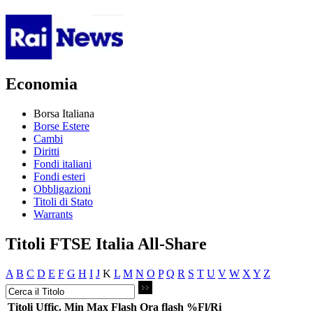
Economia
Borsa Italiana
Borse Estere
Cambi
Diritti
Fondi italiani
Fondi esteri
Obbligazioni
Titoli di Stato
Warrants
Titoli FTSE Italia All-Share
A
B
C
D
E
F
G
H
I
J
K
L
M
N
O
P
Q
R
S
T
U
V
W
X
Y
Z
Titoli
Uffic.
Min
Max
Flash
Ora flash
%Fl/Ri