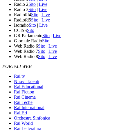
Radio 2
Sito
|
Live
Radio 3
Sito
|
Live
Radiofd4
Sito
|
Live
Radiofd5
Sito
|
Live
Isoradio
Sito
|
Live
CCISS
Sito
GR Parlamento
Sito
|
Live
Giornale Radio
Sito
Web Radio 6
Sito
|
Live
Web Radio 7
Sito
|
Live
Web Radio 8
Sito
|
Live
PORTALI WEB
Rai.tv
Nuovi Talenti
Rai Educational
Rai Fiction
Rai Cinema
Rai Teche
Rai International
Rai Eri
Orchestra Sinfonica
Rai World
Rai Letteratura