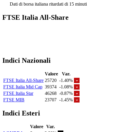
Dati di borsa italiana ritardati di 15 minuti
FTSE Italia All-Share
Indici Nazionali
Valore
Var.
FTSE Italia All-Share
25720
-1.40%
FTSE Italia Mid Cap
39374
-1.08%
FTSE Italia Star
46268
-0.87%
FTSE MIB
23707
-1.45%
Indici Esteri
Valore
Var.