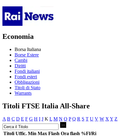
Economia
Borsa Italiana
Borse Estere
Cambi
Diritti
Fondi italiani
Fondi esteri
Obbligazioni
Titoli di Stato
Warrants
Titoli FTSE Italia All-Share
A
B
C
D
E
F
G
H
I
J
K
L
M
N
O
P
Q
R
S
T
U
V
W
X
Y
Z
Titoli
Uffic.
Min
Max
Flash
Ora flash
%Fl/Ri