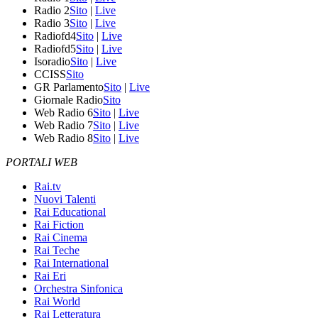
Radio 2
Sito
|
Live
Radio 3
Sito
|
Live
Radiofd4
Sito
|
Live
Radiofd5
Sito
|
Live
Isoradio
Sito
|
Live
CCISS
Sito
GR Parlamento
Sito
|
Live
Giornale Radio
Sito
Web Radio 6
Sito
|
Live
Web Radio 7
Sito
|
Live
Web Radio 8
Sito
|
Live
PORTALI WEB
Rai.tv
Nuovi Talenti
Rai Educational
Rai Fiction
Rai Cinema
Rai Teche
Rai International
Rai Eri
Orchestra Sinfonica
Rai World
Rai Letteratura