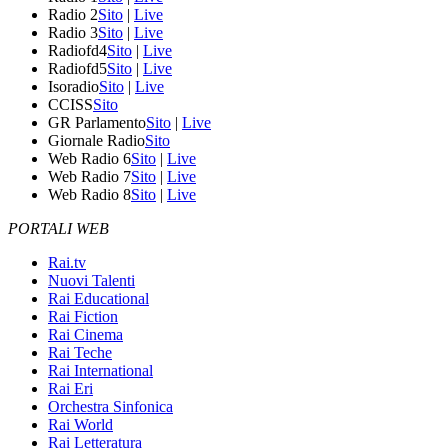
Radio 2
Sito
|
Live
Radio 3
Sito
|
Live
Radiofd4
Sito
|
Live
Radiofd5
Sito
|
Live
Isoradio
Sito
|
Live
CCISS
Sito
GR Parlamento
Sito
|
Live
Giornale Radio
Sito
Web Radio 6
Sito
|
Live
Web Radio 7
Sito
|
Live
Web Radio 8
Sito
|
Live
PORTALI WEB
Rai.tv
Nuovi Talenti
Rai Educational
Rai Fiction
Rai Cinema
Rai Teche
Rai International
Rai Eri
Orchestra Sinfonica
Rai World
Rai Letteratura