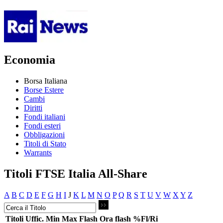
Economia
Borsa Italiana
Borse Estere
Cambi
Diritti
Fondi italiani
Fondi esteri
Obbligazioni
Titoli di Stato
Warrants
Titoli FTSE Italia All-Share
A
B
C
D
E
F
G
H
I
J
K
L
M
N
O
P
Q
R
S
T
U
V
W
X
Y
Z
Titoli
Uffic.
Min
Max
Flash
Ora flash
%Fl/Ri