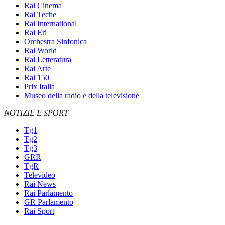
Rai Cinema
Rai Teche
Rai International
Rai Eri
Orchestra Sinfonica
Rai World
Rai Letteratura
Rai Arte
Rai 150
Prix Italia
Museo della radio e della televisione
NOTIZIE E SPORT
Tg1
Tg2
Tg3
GRR
TgR
Televideo
Rai News
Rai Parlamento
GR Parlamento
Rai Sport