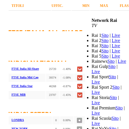
TITOLI
UFFIC.
MIN
MAX
FLAS
Network Rai
TV
FTSE ITALIA ALL-SHARE
Rai 1
Sito
|
Live
Rai 2
Sito
|
Live
Rai 3
Sito
|
Live
Rai 4
Sito
|
Live
Rai 5
Sito
|
Live
INDICI NAZIONALI
Rainews
Sito
|
Live
Rai Gulp
Sito
|
FTSE Italia All-Share
25720
-1.40%
Live
Rai Sport
Sito
|
FTSE Italia Mid Cap
39374
-1.08%
Live
FTSE Italia Star
46268
-0.87%
Rai Sport 2
Sito
|
Live
FTSE MIB
23707
-1.45%
Rai Storia
Sito
|
Live
Rai Premium
Sito
|
INDICI ESTERI
Live
Rai Scuola
Sito
|
LONDRA
0
0.00%
Live
Rai YoYo
Sito
|
NEW YORK
0
0.00%