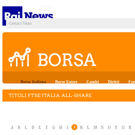
Borsa Italiana
Borse Estere
Cambi
Diritti
Fon
TITOLI FTSE ITALIA ALL-SHARE
A
B
C
D
E
F
G
H
I
J
K
L
M
N
O
P
Q
R