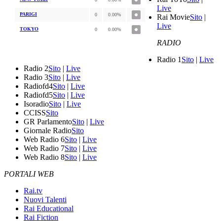
Live
PARIGI
0
0.00%
Rai Movie
Sito
|
Live
TOKYO
0
0.00%
RADIO
Radio 1
Sito
|
Live
Radio 2
Sito
|
Live
Radio 3
Sito
|
Live
Radiofd4
Sito
|
Live
Radiofd5
Sito
|
Live
Isoradio
Sito
|
Live
CCISS
Sito
GR Parlamento
Sito
|
Live
Giornale Radio
Sito
Web Radio 6
Sito
|
Live
Web Radio 7
Sito
|
Live
Web Radio 8
Sito
|
Live
PORTALI WEB
Rai.tv
Nuovi Talenti
Rai Educational
Rai Fiction