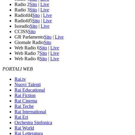
Radio 2
Sito
|
Live
Radio 3
Sito
|
Live
Radiofd4
Sito
|
Live
Radiofd5
Sito
|
Live
Isoradio
Sito
|
Live
CCISS
Sito
GR Parlamento
Sito
|
Live
Giornale Radio
Sito
Web Radio 6
Sito
|
Live
Web Radio 7
Sito
|
Live
Web Radio 8
Sito
|
Live
PORTALI WEB
Rai.tv
Nuovi Talenti
Rai Educational
Rai Fiction
Rai Cinema
Rai Teche
Rai International
Rai Eri
Orchestra Sinfonica
Rai World
Rai Letteratura