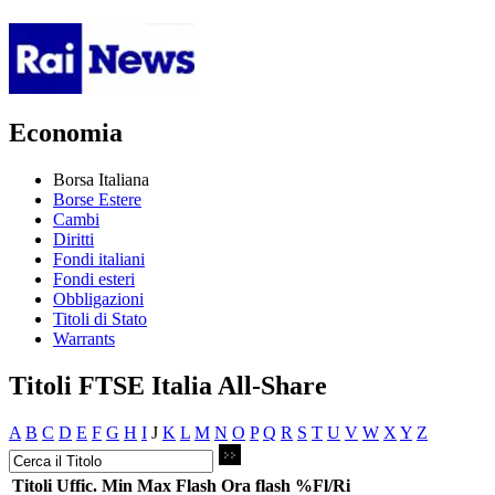
Economia
Borsa Italiana
Borse Estere
Cambi
Diritti
Fondi italiani
Fondi esteri
Obbligazioni
Titoli di Stato
Warrants
Titoli FTSE Italia All-Share
A
B
C
D
E
F
G
H
I
J
K
L
M
N
O
P
Q
R
S
T
U
V
W
X
Y
Z
Titoli
Uffic.
Min
Max
Flash
Ora flash
%Fl/Ri