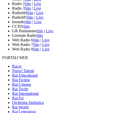
Radio 2
Sito
|
Live
Radio 3
Sito
|
Live
Radiofd4
Sito
|
Live
Radiofd5
Sito
|
Live
Isoradio
Sito
|
Live
CCISS
Sito
GR Parlamento
Sito
|
Live
Giornale Radio
Sito
Web Radio 6
Sito
|
Live
Web Radio 7
Sito
|
Live
Web Radio 8
Sito
|
Live
PORTALI WEB
Rai.tv
Nuovi Talenti
Rai Educational
Rai Fiction
Rai Cinema
Rai Teche
Rai International
Rai Eri
Orchestra Sinfonica
Rai World
Rai Letteratura