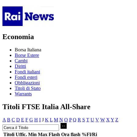
Economia
Borsa Italiana
Borse Estere
Cambi
Diritti
Fondi italiani
Fondi esteri
Obbligazioni
Titoli di Stato
Warrants
Titoli FTSE Italia All-Share
A
B
C
D
E
F
G
H
I
J
K
L
M
N
O
P
Q
R
S
T
U
V
W
X
Y
Z
Titoli
Uffic.
Min
Max
Flash
Ora flash
%Fl/Ri