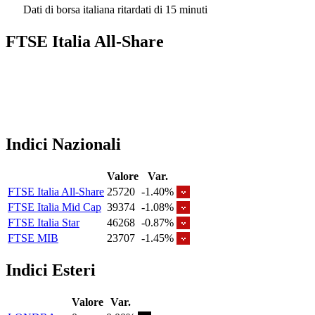
Dati di borsa italiana ritardati di 15 minuti
FTSE Italia All-Share
Indici Nazionali
Valore
Var.
FTSE Italia All-Share
25720
-1.40%
FTSE Italia Mid Cap
39374
-1.08%
FTSE Italia Star
46268
-0.87%
FTSE MIB
23707
-1.45%
Indici Esteri
Valore
Var.