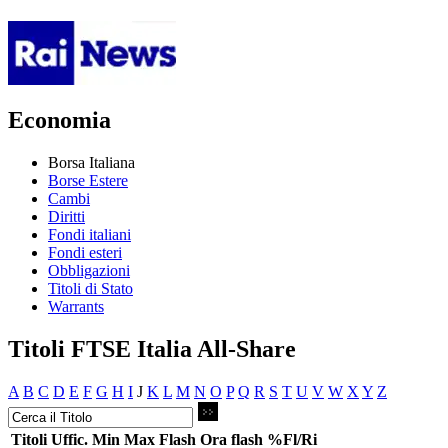
Economia
Borsa Italiana
Borse Estere
Cambi
Diritti
Fondi italiani
Fondi esteri
Obbligazioni
Titoli di Stato
Warrants
Titoli FTSE Italia All-Share
A
B
C
D
E
F
G
H
I
J
K
L
M
N
O
P
Q
R
S
T
U
V
W
X
Y
Z
Titoli
Uffic.
Min
Max
Flash
Ora flash
%Fl/Ri