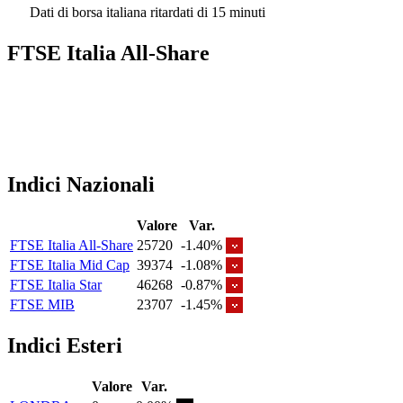
Dati di borsa italiana ritardati di 15 minuti
FTSE Italia All-Share
Indici Nazionali
Valore
Var.
FTSE Italia All-Share
25720
-1.40%
FTSE Italia Mid Cap
39374
-1.08%
FTSE Italia Star
46268
-0.87%
FTSE MIB
23707
-1.45%
Indici Esteri
Valore
Var.