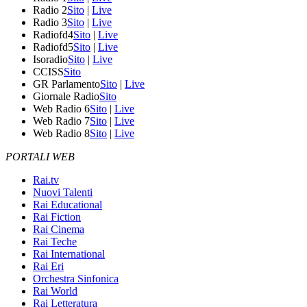
Radio 2
Sito
|
Live
Radio 3
Sito
|
Live
Radiofd4
Sito
|
Live
Radiofd5
Sito
|
Live
Isoradio
Sito
|
Live
CCISS
Sito
GR Parlamento
Sito
|
Live
Giornale Radio
Sito
Web Radio 6
Sito
|
Live
Web Radio 7
Sito
|
Live
Web Radio 8
Sito
|
Live
PORTALI WEB
Rai.tv
Nuovi Talenti
Rai Educational
Rai Fiction
Rai Cinema
Rai Teche
Rai International
Rai Eri
Orchestra Sinfonica
Rai World
Rai Letteratura