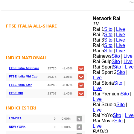
Dat
Network Rai
TV
FTSE ITALIA ALL-SHARE
Rai 1
Sito
|
Live
Rai 2
Sito
|
Live
Rai 3
Sito
|
Live
Rai 4
Sito
|
Live
Rai 5
Sito
|
Live
Rainews
Sito
|
Live
INDICI NAZIONALI
Rai Gulp
Sito
|
Live
Rai Sport
Sito
|
Live
FTSE Italia All-Share
25720
-1.40%
Rai Sport 2
Sito
|
FTSE Italia Mid Cap
39374
-1.08%
Live
Rai Storia
Sito
|
FTSE Italia Star
46268
-0.87%
Live
Rai Premium
Sito
|
FTSE MIB
23707
-1.45%
Live
Rai Scuola
Sito
|
INDICI ESTERI
Live
Rai YoYo
Sito
|
Live
LONDRA
0
0.00%
Rai Movie
Sito
|
Live
NEW YORK
0
0.00%
RADIO