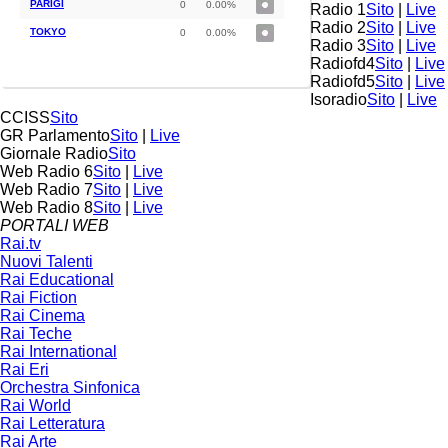
PARIGI
0
0.00%
Radio 1
Sito
|
Live
Radio 2
Sito
|
Live
TOKYO
0
0.00%
Radio 3
Sito
|
Live
Radiofd4
Sito
|
Live
Radiofd5
Sito
|
Live
Isoradio
Sito
|
Live
CCISS
Sito
GR Parlamento
Sito
|
Live
Giornale Radio
Sito
Web Radio 6
Sito
|
Live
Web Radio 7
Sito
|
Live
Web Radio 8
Sito
|
Live
PORTALI WEB
Rai.tv
Nuovi Talenti
Rai Educational
Rai Fiction
Rai Cinema
Rai Teche
Rai International
Rai Eri
Orchestra Sinfonica
Rai World
Rai Letteratura
Rai Arte