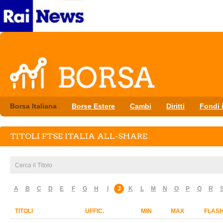
Borsa Italiana
Borse Estere
Cambi
Diritti
Fondi i
TITOLI FTSE ITALIA ALL-SHARE
A
B
C
D
E
F
G
H
I
J
K
L
M
N
O
P
Q
R
TITOLI
UFFIC.
MIN
MAX
FLAS