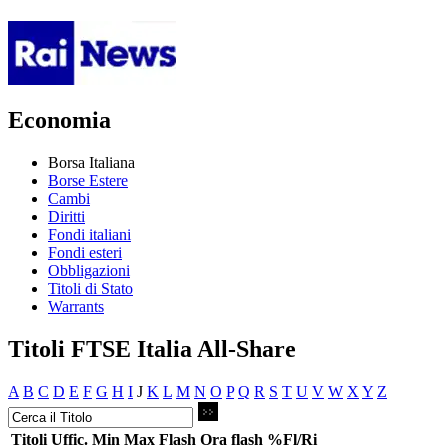
Economia
Borsa Italiana
Borse Estere
Cambi
Diritti
Fondi italiani
Fondi esteri
Obbligazioni
Titoli di Stato
Warrants
Titoli FTSE Italia All-Share
A
B
C
D
E
F
G
H
I
J
K
L
M
N
O
P
Q
R
S
T
U
V
W
X
Y
Z
Titoli
Uffic.
Min
Max
Flash
Ora flash
%Fl/Ri