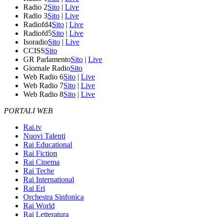
Radio 2
Sito
|
Live
Radio 3
Sito
|
Live
Radiofd4
Sito
|
Live
Radiofd5
Sito
|
Live
Isoradio
Sito
|
Live
CCISS
Sito
GR Parlamento
Sito
|
Live
Giornale Radio
Sito
Web Radio 6
Sito
|
Live
Web Radio 7
Sito
|
Live
Web Radio 8
Sito
|
Live
PORTALI WEB
Rai.tv
Nuovi Talenti
Rai Educational
Rai Fiction
Rai Cinema
Rai Teche
Rai International
Rai Eri
Orchestra Sinfonica
Rai World
Rai Letteratura