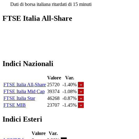
Dati di borsa italiana ritardati di 15 minuti
FTSE Italia All-Share
Indici Nazionali
Valore
Var.
FTSE Italia All-Share
25720
-1.40%
FTSE Italia Mid Cap
39374
-1.08%
FTSE Italia Star
46268
-0.87%
FTSE MIB
23707
-1.45%
Indici Esteri
Valore
Var.