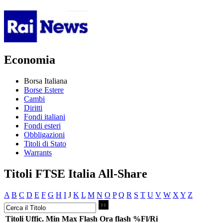
Economia
Borsa Italiana
Borse Estere
Cambi
Diritti
Fondi italiani
Fondi esteri
Obbligazioni
Titoli di Stato
Warrants
Titoli FTSE Italia All-Share
A
B
C
D
E
F
G
H
I
J
K
L
M
N
O
P
Q
R
S
T
U
V
W
X
Y
Z
Titoli
Uffic.
Min
Max
Flash
Ora flash
%Fl/Ri