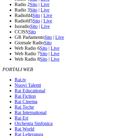
Radio 2
Sito
|
Live
Radio 3
Sito
|
Live
Radiofd4
Sito
|
Live
Radiofd5
Sito
|
Live
Isoradio
Sito
|
Live
CCISS
Sito
GR Parlamento
Sito
|
Live
Giornale Radio
Sito
Web Radio 6
Sito
|
Live
Web Radio 7
Sito
|
Live
Web Radio 8
Sito
|
Live
PORTALI WEB
Rai.tv
Nuovi Talenti
Rai Educational
Rai Fiction
Rai Cinema
Rai Teche
Rai International
Rai Eri
Orchestra Sinfonica
Rai World
Rai Letteratura