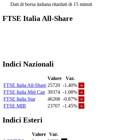
Dati di borsa italiana ritardati di 15 minuti
FTSE Italia All-Share
Indici Nazionali
Valore
Var.
FTSE Italia All-Share
25720
-1.40%
FTSE Italia Mid Cap
39374
-1.08%
FTSE Italia Star
46268
-0.87%
FTSE MIB
23707
-1.45%
Indici Esteri
Valore
Var.