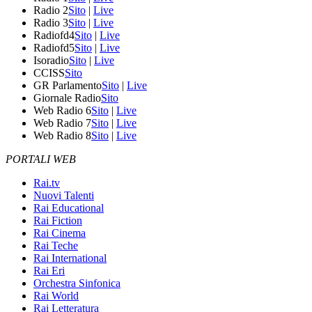
Radio 2
Sito
|
Live
Radio 3
Sito
|
Live
Radiofd4
Sito
|
Live
Radiofd5
Sito
|
Live
Isoradio
Sito
|
Live
CCISS
Sito
GR Parlamento
Sito
|
Live
Giornale Radio
Sito
Web Radio 6
Sito
|
Live
Web Radio 7
Sito
|
Live
Web Radio 8
Sito
|
Live
PORTALI WEB
Rai.tv
Nuovi Talenti
Rai Educational
Rai Fiction
Rai Cinema
Rai Teche
Rai International
Rai Eri
Orchestra Sinfonica
Rai World
Rai Letteratura