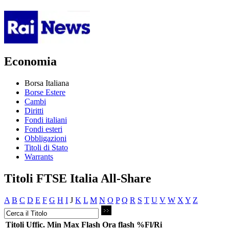
Economia
Borsa Italiana
Borse Estere
Cambi
Diritti
Fondi italiani
Fondi esteri
Obbligazioni
Titoli di Stato
Warrants
Titoli FTSE Italia All-Share
A
B
C
D
E
F
G
H
I
J
K
L
M
N
O
P
Q
R
S
T
U
V
W
X
Y
Z
Titoli
Uffic.
Min
Max
Flash
Ora flash
%Fl/Ri