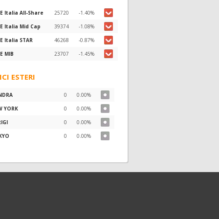
E Italia All-Share
25720
-1.40%
E Italia Mid Cap
39374
-1.08%
E Italia STAR
46268
-0.87%
E MIB
23707
-1.45%
ICI ESTERI
NDRA
0
0.00%
W YORK
0
0.00%
IGI
0
0.00%
KYO
0
0.00%