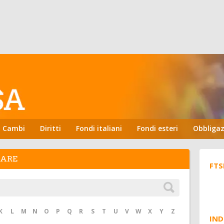
Cambi
Diritti
Fondi italiani
Fondi esteri
Obbligaz
HARE
FTS
K
L
M
N
O
P
Q
R
S
T
U
V
W
X
Y
Z
IND