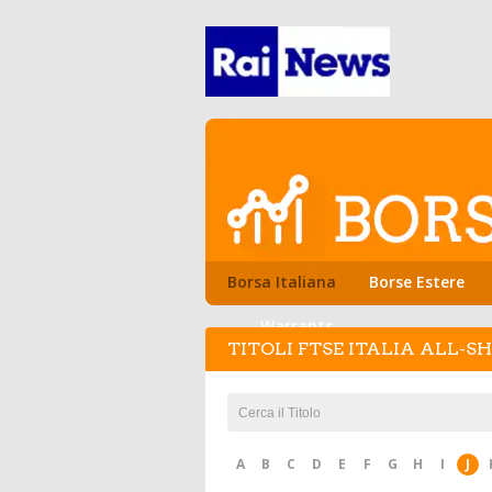
Borsa Italiana
Borse Estere
Warrants
TITOLI FTSE ITALIA ALL-S
A
B
C
D
E
F
G
H
I
J