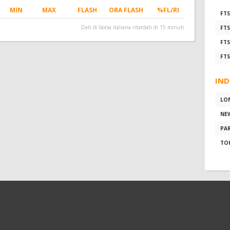
MIN
MAX
FLASH
ORA FLASH
%FL/RI
FTS
Dati di borsa italiana ritardati di 15 minuti
FTS
FTS
FTS
IND
LO
NE
PAR
TO