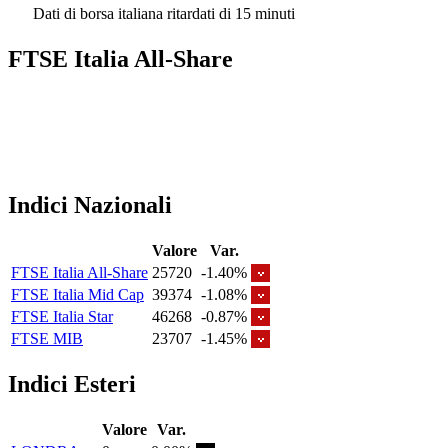
Dati di borsa italiana ritardati di 15 minuti
FTSE Italia All-Share
Indici Nazionali
Valore
Var.
FTSE Italia All-Share
25720
-1.40%
FTSE Italia Mid Cap
39374
-1.08%
FTSE Italia Star
46268
-0.87%
FTSE MIB
23707
-1.45%
Indici Esteri
Valore
Var.