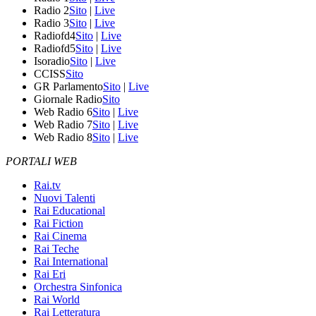
Radio 2
Sito
|
Live
Radio 3
Sito
|
Live
Radiofd4
Sito
|
Live
Radiofd5
Sito
|
Live
Isoradio
Sito
|
Live
CCISS
Sito
GR Parlamento
Sito
|
Live
Giornale Radio
Sito
Web Radio 6
Sito
|
Live
Web Radio 7
Sito
|
Live
Web Radio 8
Sito
|
Live
PORTALI WEB
Rai.tv
Nuovi Talenti
Rai Educational
Rai Fiction
Rai Cinema
Rai Teche
Rai International
Rai Eri
Orchestra Sinfonica
Rai World
Rai Letteratura