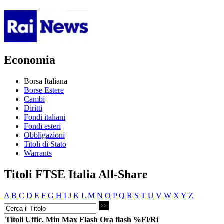
Economia
Borsa Italiana
Borse Estere
Cambi
Diritti
Fondi italiani
Fondi esteri
Obbligazioni
Titoli di Stato
Warrants
Titoli FTSE Italia All-Share
A
B
C
D
E
F
G
H
I
J
K
L
M
N
O
P
Q
R
S
T
U
V
W
X
Y
Z
Titoli
Uffic.
Min
Max
Flash
Ora flash
%Fl/Ri