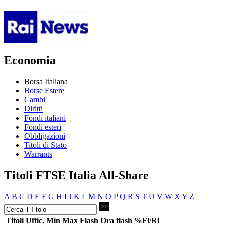
Economia
Borsa Italiana
Borse Estere
Cambi
Diritti
Fondi italiani
Fondi esteri
Obbligazioni
Titoli di Stato
Warrants
Titoli FTSE Italia All-Share
A
B
C
D
E
F
G
H
I
J
K
L
M
N
O
P
Q
R
S
T
U
V
W
X
Y
Z
Titoli
Uffic.
Min
Max
Flash
Ora flash
%Fl/Ri