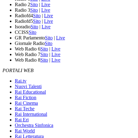
Radio 2
Sito
|
Live
Radio 3
Sito
|
Live
Radiofd4
Sito
|
Live
Radiofd5
Sito
|
Live
Isoradio
Sito
|
Live
CCISS
Sito
GR Parlamento
Sito
|
Live
Giornale Radio
Sito
Web Radio 6
Sito
|
Live
Web Radio 7
Sito
|
Live
Web Radio 8
Sito
|
Live
PORTALI WEB
Rai.tv
Nuovi Talenti
Rai Educational
Rai Fiction
Rai Cinema
Rai Teche
Rai International
Rai Eri
Orchestra Sinfonica
Rai World
Rai Letteratura