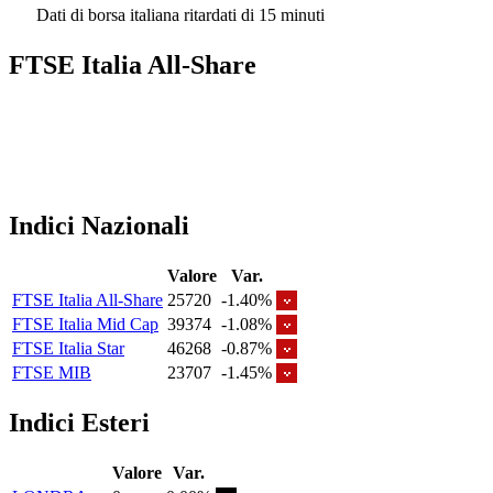
Dati di borsa italiana ritardati di 15 minuti
FTSE Italia All-Share
Indici Nazionali
Valore
Var.
FTSE Italia All-Share
25720
-1.40%
FTSE Italia Mid Cap
39374
-1.08%
FTSE Italia Star
46268
-0.87%
FTSE MIB
23707
-1.45%
Indici Esteri
Valore
Var.