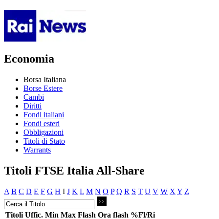
Economia
Borsa Italiana
Borse Estere
Cambi
Diritti
Fondi italiani
Fondi esteri
Obbligazioni
Titoli di Stato
Warrants
Titoli FTSE Italia All-Share
A
B
C
D
E
F
G
H
I
J
K
L
M
N
O
P
Q
R
S
T
U
V
W
X
Y
Z
Titoli
Uffic.
Min
Max
Flash
Ora flash
%Fl/Ri