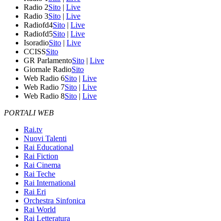
Radio 2
Sito
|
Live
Radio 3
Sito
|
Live
Radiofd4
Sito
|
Live
Radiofd5
Sito
|
Live
Isoradio
Sito
|
Live
CCISS
Sito
GR Parlamento
Sito
|
Live
Giornale Radio
Sito
Web Radio 6
Sito
|
Live
Web Radio 7
Sito
|
Live
Web Radio 8
Sito
|
Live
PORTALI WEB
Rai.tv
Nuovi Talenti
Rai Educational
Rai Fiction
Rai Cinema
Rai Teche
Rai International
Rai Eri
Orchestra Sinfonica
Rai World
Rai Letteratura