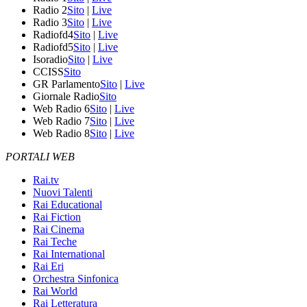
Radio 2
Sito
|
Live
Radio 3
Sito
|
Live
Radiofd4
Sito
|
Live
Radiofd5
Sito
|
Live
Isoradio
Sito
|
Live
CCISS
Sito
GR Parlamento
Sito
|
Live
Giornale Radio
Sito
Web Radio 6
Sito
|
Live
Web Radio 7
Sito
|
Live
Web Radio 8
Sito
|
Live
PORTALI WEB
Rai.tv
Nuovi Talenti
Rai Educational
Rai Fiction
Rai Cinema
Rai Teche
Rai International
Rai Eri
Orchestra Sinfonica
Rai World
Rai Letteratura