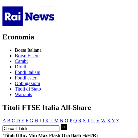
Economia
Borsa Italiana
Borse Estere
Cambi
Diritti
Fondi italiani
Fondi esteri
Obbligazioni
Titoli di Stato
Warrants
Titoli FTSE Italia All-Share
A
B
C
D
E
F
G
H
I
J
K
L
M
N
O
P
Q
R
S
T
U
V
W
X
Y
Z
Titoli
Uffic.
Min
Max
Flash
Ora flash
%Fl/Ri