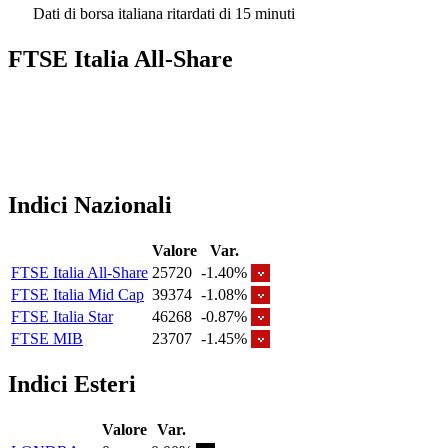
Dati di borsa italiana ritardati di 15 minuti
FTSE Italia All-Share
Indici Nazionali
Valore
Var.
FTSE Italia All-Share
25720
-1.40%
FTSE Italia Mid Cap
39374
-1.08%
FTSE Italia Star
46268
-0.87%
FTSE MIB
23707
-1.45%
Indici Esteri
Valore
Var.